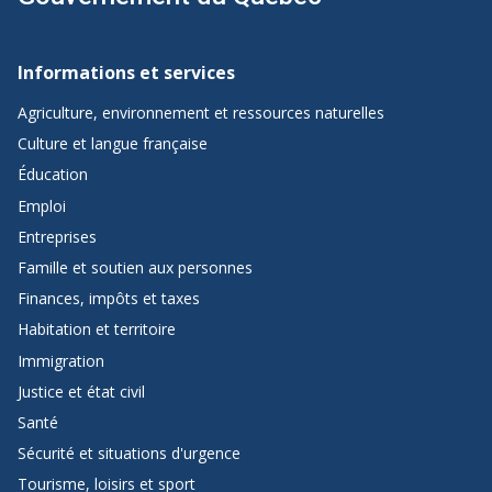
Navigation
de
Informations et services
pied
Agriculture, environnement et ressources naturelles
de
Culture et langue française
page
Éducation
de
Emploi
Québec.ca
Entreprises
Famille et soutien aux personnes
Finances, impôts et taxes
Habitation et territoire
Immigration
Justice et état civil
Santé
Sécurité et situations d'urgence
Tourisme, loisirs et sport